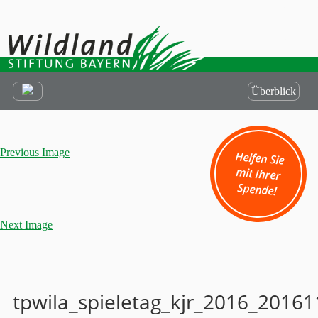
Überblick
Previous Image
Helfen Sie
mit Ihrer
Spende!
Next Image
tpwila_spieletag_kjr_2016_2016