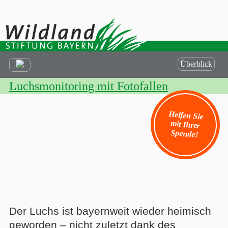
Überblick
Luchsmonitoring mit Fotofallen
Helfen Sie
mit Ihrer
Spende!
Der Luchs ist bayernweit wieder heimisch
geworden – nicht zuletzt dank des