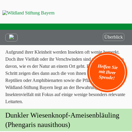
Überblick
Aufgrund ihrer Kleinheit werden Insekten oft wenig bemerkt.
Doch ihre Vielfalt oder ihr Verschwinden sind meist erste Boten
Helfen Sie
mit Ihrer
davon, wie es der Natur an einem Ort geht. Erst im zweiten
Schritt zeigen dies dann auch die von ihnen abhängigen Vögel,
Spende!
Reptilien oder Amphibienarten sowie die Pflanzen. Der
Wildland-Stiftung Bayern liegt an der Bewahrung der
Insektenvielfalt mit Fokus auf einige wenige besonders relevante
Leitarten.
Dunkler Wiesenknopf-Ameisenbläuling
(Phengaris nausithous)