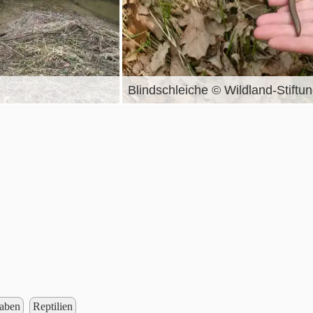
Blindschleiche © Wildland-Stiftu
raben
Reptilien