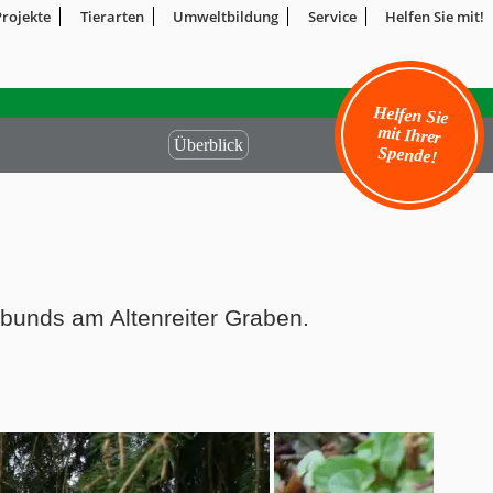
Projekte
Tierarten
Umweltbildung
Service
Helfen Sie mit!
Helfen Sie
mit Ihrer
Überblick
Spende!
rbunds am Altenreiter Graben.