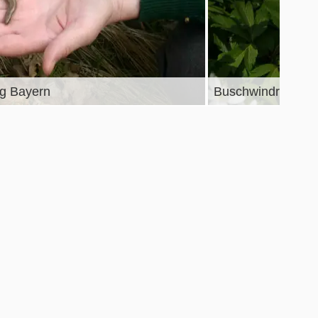
ng Bayern
Buschwindrösche