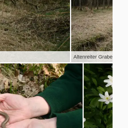
Altenreiter Graben © Wi