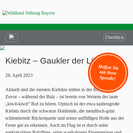
Überblick
Kiebitz – Gaukler der Lüfte
Helfen Sie
mit Ihrer
28. April 2023
Spende!
Aktuell sind die meisten Kiebitze mitten in der Brutphase.
Zuvor – während der Balz – ist bereits von Weitem der laute
„kiwit-kiwit“ Ruf zu hören. Optisch ist der etwa taubengroße
Kiebitz durch die schwarze Halsbinde, die metallisch-grün
schimmernde Rückenpartie und seiner auffälligen Holle aus der
Ferne gut zu erkennen. Auch im Flug ist er durch seine
spektakulären Balzflüge, seine waghalsigen Flugmanöver und