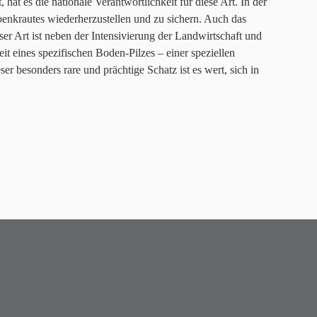
t es die nationale Verantwortlichkeit für diese Art. In der
abenkrautes wiederherzustellen und zu sichern. Auch das
er Art ist neben der Intensivierung der Landwirtschaft und
 eines spezifischen Boden-Pilzes – einer speziellen
r besonders rare und prächtige Schatz ist es wert, sich in