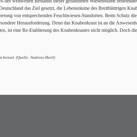
 des weltweiten Bestands dieser gefährdeten Wiesenblume beheimatet, ha
 Deutschland das Ziel gesetzt, die Lebensräume des Breitblättrigen Kn
Sicherung von entsprechenden Feuchtwiesen-Standorten. Beim Schutz dies
ondere Herausforderung. Denn das Knabenkraut ist an die Anwesenheit
n, ist eine Re-Etablierung des Knabenkrautes nicht möglich. Doch diese
 Isental. (Quelle: Andreas Hartl)