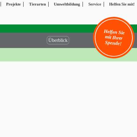
Projekte
Tierarten
Umweltbildung
Service
Helfen Sie mit!
Helfen Sie
mit Ihrer
Überblick
Spende!