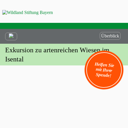
Überblick
Exkursion zu artenreichen Wiesen im
Isental
Helfen Sie
mit Ihrer
Spende!