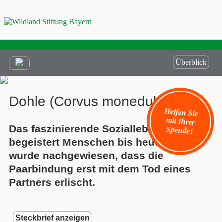
Überblick
Dohle (Corvus monedula)
Helfen Sie
mit Ihrer
Das faszinierende Sozialleben der Dohle
Spende!
begeistert Menschen bis heute. So
wurde nachgewiesen, dass die
Paarbindung erst mit dem Tod eines
Partners erlischt.
Steckbrief anzeigen