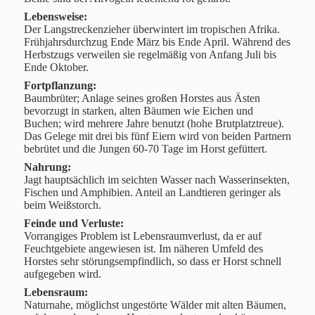
Lebensweise:
Der Langstreckenzieher überwintert im tropischen Afrika.
Frühjahrsdurchzug Ende März bis Ende April. Während des
Herbstzugs verweilen sie regelmäßig von Anfang Juli bis
Ende Oktober.
Fortpflanzung:
Baumbrüter; Anlage seines großen Horstes aus Ästen
bevorzugt in starken, alten Bäumen wie Eichen und
Buchen; wird mehrere Jahre benutzt (hohe Brutplatztreue).
Das Gelege mit drei bis fünf Eiern wird von beiden Partnern
bebrütet und die Jungen 60-70 Tage im Horst gefüttert.
Nahrung:
Jagt hauptsächlich im seichten Wasser nach Wasserinsekten,
Fischen und Amphibien. Anteil an Landtieren geringer als
beim Weißstorch.
Feinde und Verluste:
Vorrangiges Problem ist Lebensraumverlust, da er auf
Feuchtgebiete angewiesen ist. Im näheren Umfeld des
Horstes sehr störungsempfindlich, so dass er Horst schnell
aufgegeben wird.
Lebensraum:
Naturnahe, möglichst ungestörte Wälder mit alten Bäumen,