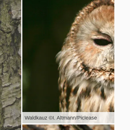
Waldkauz ©I. Altmann/Piclease