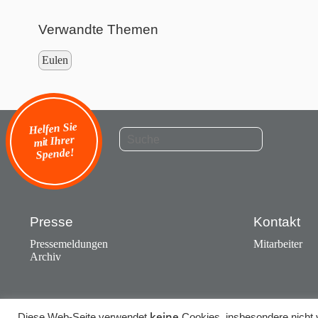
Verwandte Themen
Eulen
Helfen Sie
mit Ihrer
Spende!
Presse
Kontakt
Pressemeldungen
Mitarbeiter
Archiv
keine
Diese Web-Seite verwendet
Cookies, insbesondere nicht v