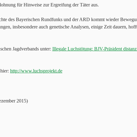
lohnung für Hinweise zur Ergreifung der Täter aus.
richte des Bayerischen Rundfunks und der ARD kommt wieder Bewegung
en, insbesondere auch genetische Analysen, einige Zeit dauern, hofft d
ischen Jagdverbands unter:
Illegale Luchstötung: BJV-Präsident distanz
hier:
http://www.luchsprojekt.de
ezember 2015)