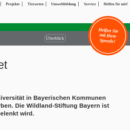
Projekte
Tierarten
Umweltbildung
Service
Helfen Sie mit!
Helfen Sie
mit Ihrer
Überblick
Spende!
et
odiversität in Bayerischen Kommunen
rben
.
Die Wildland-Stiftung Bayern ist
elenkt wird.