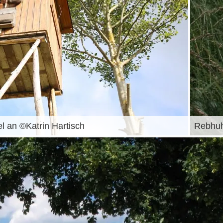
l an ©Katrin Hartisch
Rebhuh