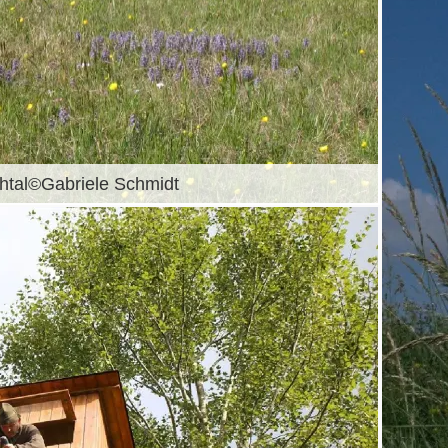
chtal©Gabriele Schmidt