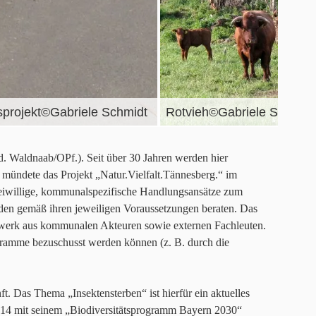
tsprojekt©Gabriele Schmidt
Rotvieh©Gabriele Schmidt
 d. Waldnaab/OPf.). Seit über 30 Jahren werden hier
 mündete das Projekt „Natur.Vielfalt.Tännesberg.“ im
reiwillige, kommunalspezifische Handlungsansätze zum
en gemäß ihren jeweiligen Voraussetzungen beraten. Das
tzwerk aus kommunalen Akteuren sowie externen Fachleuten.
ramme bezuschusst werden können (z. B. durch die
. Das Thema „Insektensterben“ ist hierfür ein aktuelles
 2014 mit seinem „Biodiversitätsprogramm Bayern 2030“