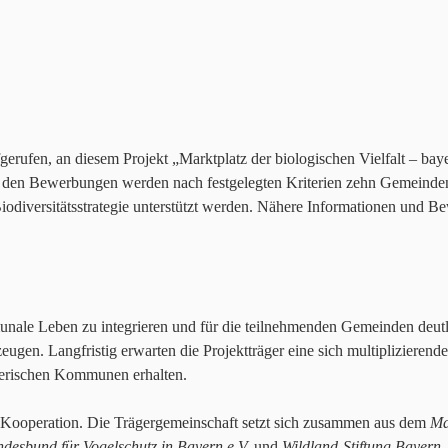
erufen, an diesem Projekt „Marktplatz der biologischen Vielfalt – ba
 den Bewerbungen werden nach festgelegten Kriterien zehn Gemeinden 
diversitätsstrategie unterstützt werden. Nähere Informationen und B
ommunale Leben zu integrieren und für die teilnehmenden Gemeinden deut
rzeugen. Langfristig erwarten die Projektträger eine sich multipliziere
ayerischen Kommunen erhalten.
ge Kooperation. Die Trägergemeinschaft setzt sich zusammen aus dem
Ma
desbund für Vogelschutz in Bayern e.V.
und
Wildland-Stiftung Bayern
.