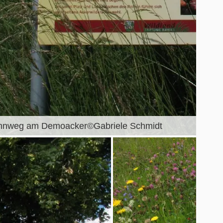
nweg am Demoacker©Gabriele Schmidt