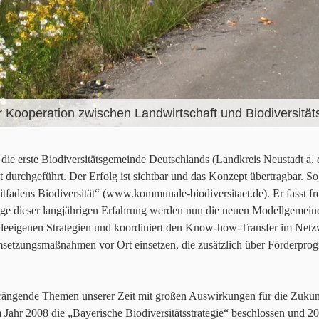
er Kooperation zwischen Landwirtschaft und Biodiversitä
, die erste Biodiversitätsgemeinde Deutschlands (Landkreis Neustadt a.
durchgeführt. Der Erfolg ist sichtbar und das Konzept übertragbar. So
fadens Biodiversität“ (www.kommunale-biodiversitaet.de). Er fasst f
 dieser langjährigen Erfahrung werden nun die neuen Modellgemeind
eindeeigenen Strategien und koordiniert den Know-how-Transfer im Ne
etzungsmaßnahmen vor Ort einsetzen, die zusätzlich über Förderprog
rängende Themen unserer Zeit mit großen Auswirkungen für die Zukunft
im Jahr 2008 die „Bayerische Biodiversitätsstrategie“ beschlossen und