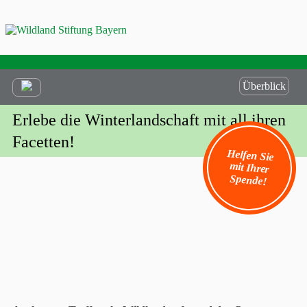
Überblick
Erlebe die Winterlandschaft mit all ihren
Facetten!
Helfen Sie
mit Ihrer
Spende!