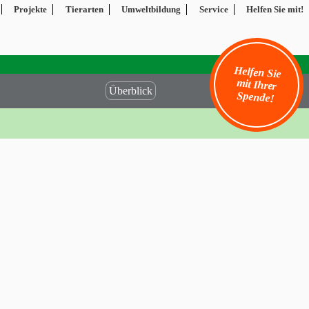
Projekte
Tierarten
Umweltbildung
Service
Helfen Sie mit!
Helfen Sie
mit Ihrer
Überblick
Spende!