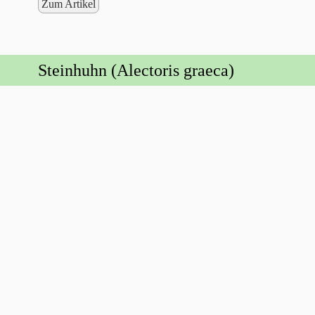
Zum Artikel
Steinhuhn (Alectoris graeca)