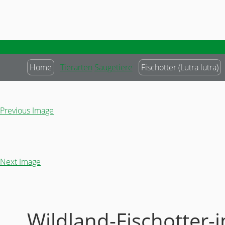
Home
Tierarten
Säugetiere
Fischotter (Lutra lutra)
Previous Image
Next Image
Wildland-Fischotter