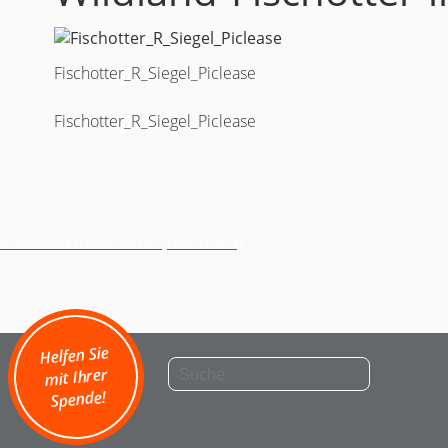
Fischotter_R_Siegel_Piclease
Fischotter_R_Siegel_Piclease
Beitragsnavigation
Published in
Fischotter (Lutra lutra)
Helfen Sie
mit Ihrer
Spende!