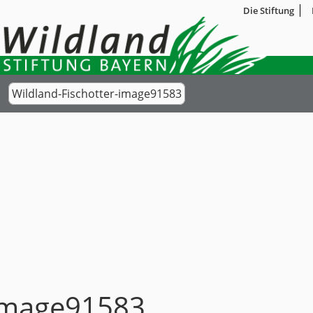
Die Stiftung
Wildland-Fischotter-image91583
-image91583