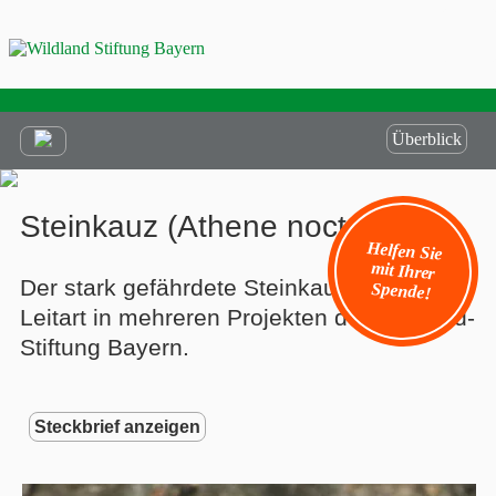
Überblick
Steinkauz (Athene noctua)
Helfen Sie
mit Ihrer
Der stark gefährdete Steinkauz ist eine
Spende!
Leitart in mehreren Projekten der Wildland-
Stiftung Bayern.
Steckbrief anzeigen