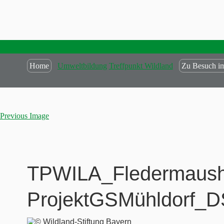
Home
Umweltbildung
Treffpunkt Wildland
Zu Besuch im
Previous Image
TPWILA_Fledermausho
ProjektGSMühldorf_