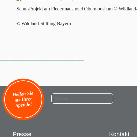
Schul-Projekt am Fledermaushotel Obermoosham © Wildland-
© Wildland-Stiftung Bayern
Published in
Zu Besuch im Fledermaushotel
Beitragsnavigation
Helfen Sie
mit Ihrer
Spende!
Presse
Kontakt