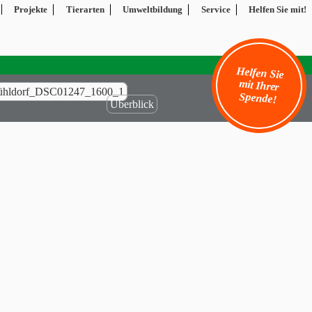
Projekte
Tierarten
Umweltbildung
Service
Helfen Sie mit!
Helfen Sie
mit Ihrer
ühldorf_DSC01247_1600_1
Spende!
Überblick