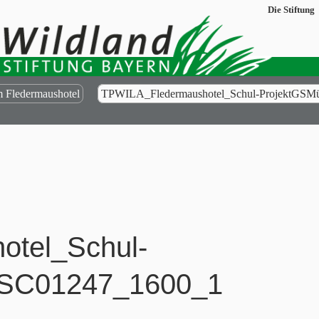
Die Stiftung
 Fledermaushotel
TPWILA_Fledermaushotel_Schul-ProjektGSM
tel_Schul-
DSC01247_1600_1