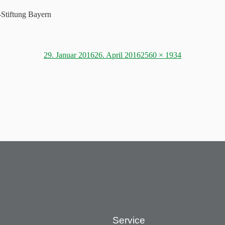
Stiftung Bayern
Posted
Full
29. Januar 2016
26. April 2016
2560 × 1934
on
size
Service