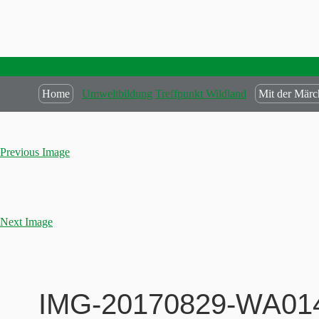
Home
Umweltbildung
Treffpunkt Wildland
Mit der Märc
Previous Image
Next Image
IMG-20170829-WA01