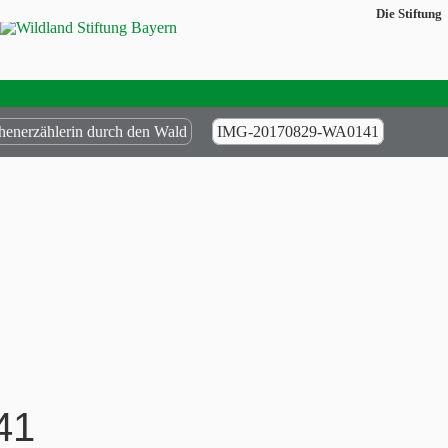
Die Stiftung
henerzählerin durch den Wald
IMG-20170829-WA0141
41