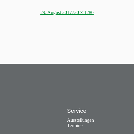
Posted
Full
29. August 2017
720 × 1280
on
size
Service
Ausstellungen
Termine