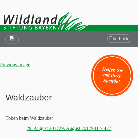
Überblick
Previous Image
Helfen Sie
mit Ihrer
Spende!
Waldzauber
Toben beim Waldzauber
Posted
Full
29. August 2017
29. August 2017
941 × 427
on
size