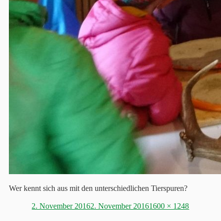
Wer kennt sich aus mit den unterschiedlichen Tierspuren?
Posted
Full
2. November 2016
2. November 2016
1600 × 1248
on
size