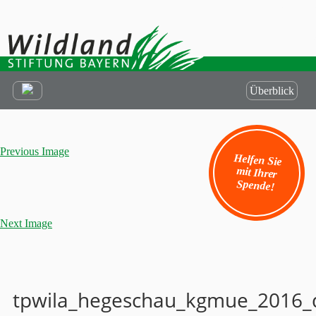
Überblick
Previous Image
Helfen Sie
mit Ihrer
Spende!
Next Image
tpwila_hegeschau_kgmue_2016_