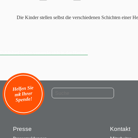
Die Kinder stellen selbst die verschiedenen Schichten einer He
Published in
Wer versteckt sich in der Hecke?
Beitragsnavigation
Helfen Sie
mit Ihrer
Spende!
Presse
Kontakt