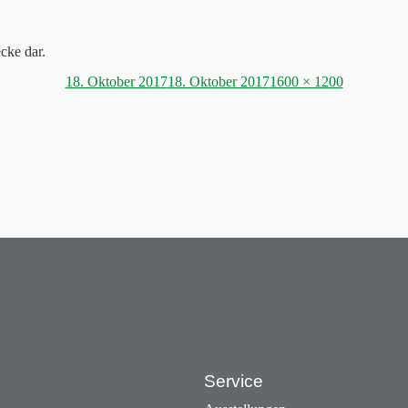
cke dar.
Posted
Full
18. Oktober 2017
18. Oktober 2017
1600 × 1200
on
size
Service