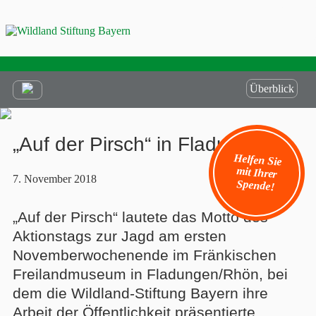
Überblick
„Auf der Pirsch“ in Fladungen
Helfen Sie
mit Ihrer
7. November 2018
Spende!
„Auf der Pirsch“ lautete das Motto des
Aktionstags zur Jagd am ersten
Novemberwochenende im Fränkischen
Freilandmuseum in Fladungen/Rhön, bei
dem die Wildland-Stiftung Bayern ihre
Arbeit der Öffentlichkeit präsentierte.