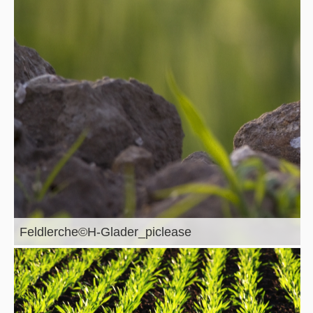
Feldlerche©H-Glader_piclease