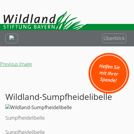
Überblick
Previous Image
Helfen Sie
mit Ihrer
Spende!
Wildland-Sumpfheidelibelle
Sumpfheidelibelle
Sumpfheidelibelle