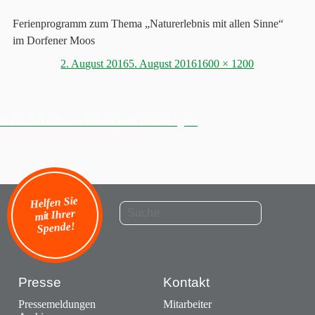
Ferienprogramm zum Thema „Naturerlebnis mit allen Sinne“
im Dorfener Moos
Posted
Full
2. August 2016
5. August 2016
1600 × 1200
on
size
Published in
Naturerlebnis zum Ferienbeginn
Beitragsnavigation
Helfen Sie
mit Ihrer
Spende!
Presse
Kontakt
Pressemeldungen
Mitarbeiter