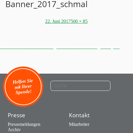
Banner_2017_schmal
Posted
Full
22. Juni 2017
500 × 85
on
size
Beitragsnavigation
Published in
UN-Dekade-Siegel für Gebietsbetreuung in Bayern
Helfen Sie
mit Ihrer
Spende!
Presse
Kontakt
Pressemeldungen
Mitarbeiter
Archiv