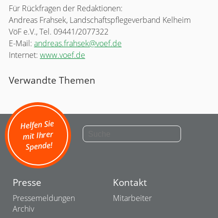
Für Rückfragen der Redaktionen:
Andreas Frahsek, Landschaftspflegeverband Kelheim
VöF e.V., Tel. 09441/2077322
E-Mail:
andreas.frahsek@voef.de
Internet:
www.voef.de
Verwandte Themen
Helfen Sie
mit Ihrer
Spende!
Presse
Kontakt
Pressemeldungen
Mitarbeiter
Archiv