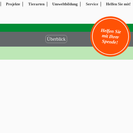
Projekte
Tierarten
Umweltbildung
Service
Helfen Sie mit!
Helfen Sie
mit Ihrer
Überblick
Spende!