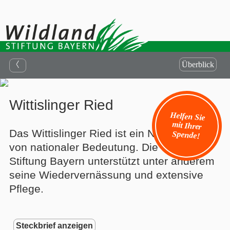
Überblick
Wittislinger Ried
Helfen Sie
mit Ihrer
Das Wittislinger Ried ist ein Niedermoor
Spende!
von nationaler Bedeutung. Die Wildland-
Stiftung Bayern unterstützt unter anderem
seine Wiedervernässung und extensive
Pflege.
Steckbrief anzeigen