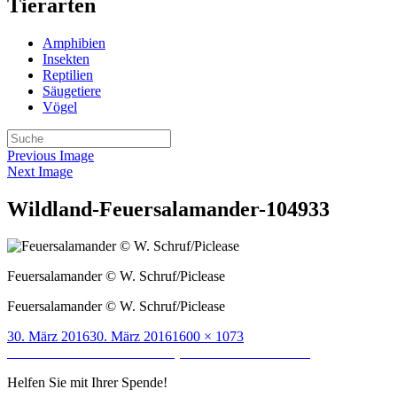
Tierarten
Amphibien
Insekten
Reptilien
Säugetiere
Vögel
Previous Image
Next Image
Wildland-Feuersalamander-104933
Feuersalamander © W. Schruf/Piclease
Feuersalamander © W. Schruf/Piclease
Posted
Full
30. März 2016
30. März 2016
1600 × 1073
on
Beitragsnavigation
size
Published in
Feuersalamander (Salamandra salamandra)
Helfen Sie mit Ihrer Spende!