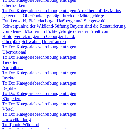
To Do: Kategoriebeschreibung eintragen
Oberfranken
To Do: Kategoriebeschreibung eintragen Am Oberlauf des Mains
gelegen ist Oberfranken geprägt durch die Mittelgebirge
Frankenwald, Fichtelgebirge, Haßberge und Steigerwald.
Schwerpunkte der Wildland-Stiftung Bayern sind die Renaturierung
von kleinen Mooren im Fichtelgebirge oder der Erhalt von
Biotopvernetzungen im Coburger Land.
Oberpfalz
Schwaben
Unterfranken
To Do: Kategoriebeschreibung eintragen
Überregional
To Do: Kategoriebeschreibung eintragen
Tierarten
Amphibien
To Do: Kategoriebeschreibung eintragen
Insekten
To Do: Kategoriebeschreibung eintragen
Reptilien
To Do: Kategoriebeschreibung eintragen
Säugetiere
To Do: Kategoriebeschreibung eintragen
Vögel
To Do: Kategoriebeschreibung eintragen
Umweltbildung
Treffpunkt Wildland