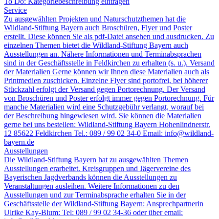
To Do: Kategoriebeschreibung eintragen
Service
Zu ausgewählten Projekten und Naturschutzthemen hat die
Wildland-Stiftung Bayern auch Broschüren, Flyer und Poster
erstellt. Diese können Sie als pdf-Datei ansehen und ausdrucken. Zu
einzelnen Themen bietet die Wildland-Stiftung Bayern auch
Ausstellungen an. Nähere Informationen und Terminabsprachen
sind in der Geschäftsstelle in Feldkirchen zu erhalten (s. u.). Versand
der Materialien Gerne können wir Ihnen diese Materialien auch als
Printmedien zuschicken. Einzelne Flyer sind portofrei, bei höherer
Stückzahl erfolgt der Versand gegen Portorechnung. Der Versand
von Broschüren und Poster erfolgt immer gegen Portorechnung. Für
manche Materialien wird eine Schutzgebühr verlangt, worauf bei
der Beschreibung hingewiesen wird. Sie können die Materialien
gerne bei uns bestellen: Wildland-Stiftung Bayern Hohenlindnerstr.
12 85622 Feldkirchen Tel.: 089 / 99 02 34-0 Email: info@wildland-
bayern.de
Ausstellungen
Die Wildland-Stiftung Bayern hat zu ausgewählten Themen
Ausstellungen erarbeitet. Kreisgruppen und Jägervereine des
Bayerischen Jagdverbands können die Ausstellungen zu
Veranstaltungen ausleihen. Weitere Informationen zu den
Ausstellungen und zur Terminabsprache erhalten Sie in der
Geschäftsstelle der Wildland-Stiftung Bayern: Ansprechpartnerin
Ulrike Kay-Blum: Tel: 089 / 99 02 34-36 oder über email: