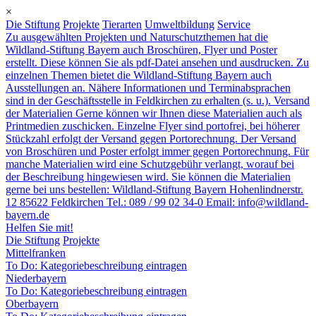
Skip
×
to
Die Stiftung
Projekte
Tierarten
Umweltbildung
Service
content
Zu ausgewählten Projekten und Naturschutzthemen hat die
Wildland-Stiftung Bayern auch Broschüren, Flyer und Poster
erstellt. Diese können Sie als pdf-Datei ansehen und ausdrucken. Zu
einzelnen Themen bietet die Wildland-Stiftung Bayern auch
Ausstellungen an. Nähere Informationen und Terminabsprachen
sind in der Geschäftsstelle in Feldkirchen zu erhalten (s. u.). Versand
der Materialien Gerne können wir Ihnen diese Materialien auch als
Printmedien zuschicken. Einzelne Flyer sind portofrei, bei höherer
Stückzahl erfolgt der Versand gegen Portorechnung. Der Versand
von Broschüren und Poster erfolgt immer gegen Portorechnung. Für
manche Materialien wird eine Schutzgebühr verlangt, worauf bei
der Beschreibung hingewiesen wird. Sie können die Materialien
gerne bei uns bestellen: Wildland-Stiftung Bayern Hohenlindnerstr.
12 85622 Feldkirchen Tel.: 089 / 99 02 34-0 Email: info@wildland-
bayern.de
Helfen Sie mit!
Die Stiftung
Projekte
Mittelfranken
To Do: Kategoriebeschreibung eintragen
Niederbayern
To Do: Kategoriebeschreibung eintragen
Oberbayern