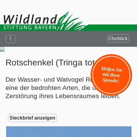
Überblick
Rotschenkel (Tringa totanus)
Helfen Sie
mit Ihrer
Der Wasser- und Watvogel Rotschenkel ist
Spende!
eine der bedrohten Arten, die unter der
Zerstörung ihres Lebensraumes leiden.
Steckbrief anzeigen