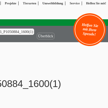
Projekte
Tierarten
Umweltbildung
Service
Helfen Sie mit!
Helfen Sie
mit Ihrer
6_P1050884_1600(1)
Spende!
Überblick
50884_1600(1)