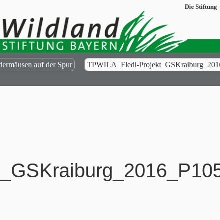
Die Stiftung
dermäusen auf der Spur
TPWILA_Fledi-Projekt_GSKraiburg_201
t_GSKraiburg_2016_P10