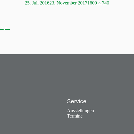
Posted
Full
25. Juli 2016
23. November 2017
1600 × 740
on
size
 Spur
Service
Ausstellungen
Termine