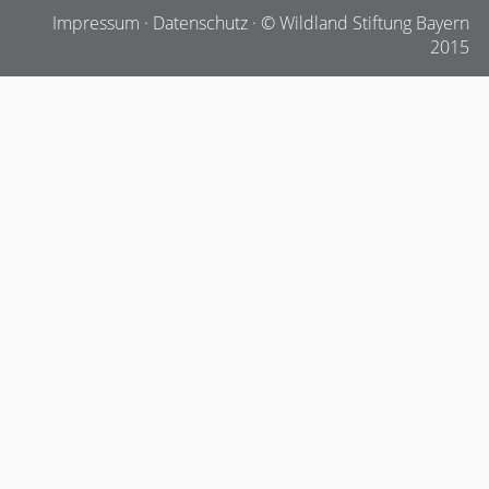
Impressum
·
Datenschutz
· © Wildland Stiftung Bayern
2015