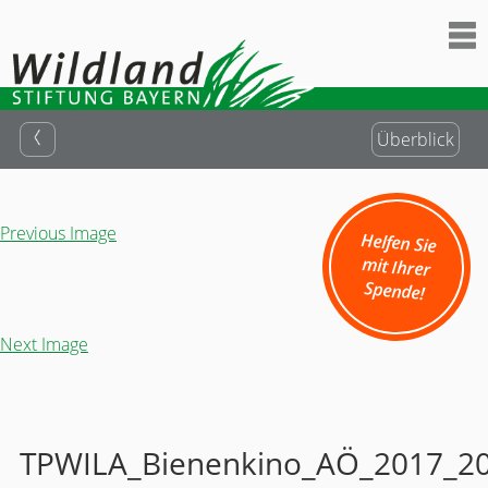
Überblick
Previous Image
Helfen Sie
mit Ihrer
Spende!
Next Image
TPWILA_Bienenkino_AÖ_2017_20