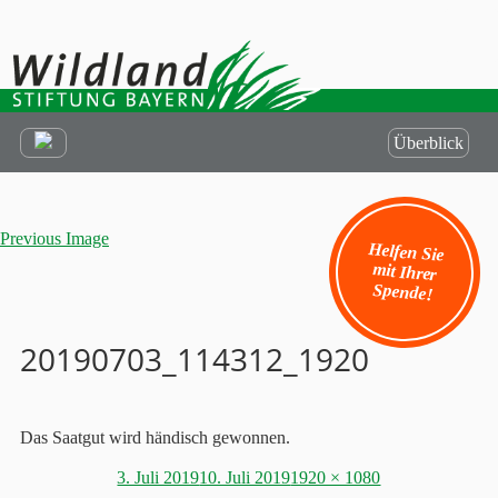
Überblick
Previous Image
Helfen Sie
mit Ihrer
Spende!
20190703_114312_1920
Das Saatgut wird händisch gewonnen.
Posted
Full
3. Juli 2019
10. Juli 2019
1920 × 1080