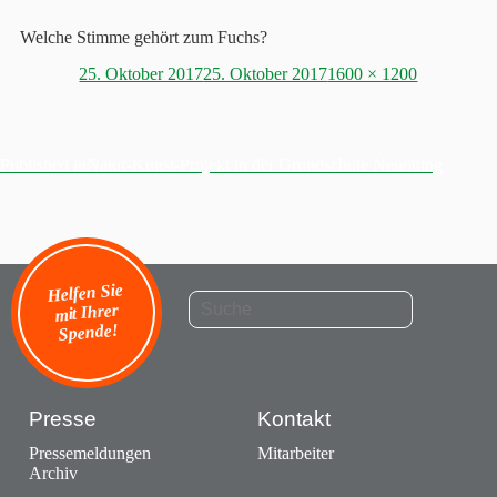
Welche Stimme gehört zum Fuchs?
Posted
Full
25. Oktober 2017
25. Oktober 2017
1600 × 1200
on
size
Published in
Natur-Kunst-Projekt in der Grundschule Neuötting
Beitragsnavigation
Helfen Sie
mit Ihrer
Spende!
Presse
Kontakt
Pressemeldungen
Mitarbeiter
Archiv