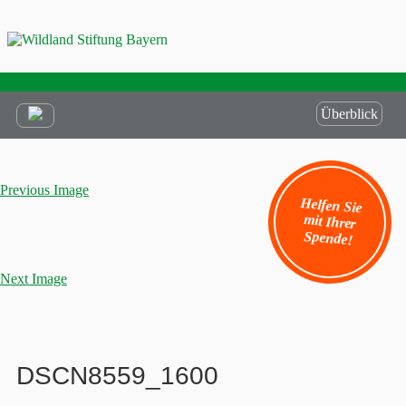
Überblick
Previous Image
Helfen Sie
mit Ihrer
Spende!
Next Image
DSCN8559_1600