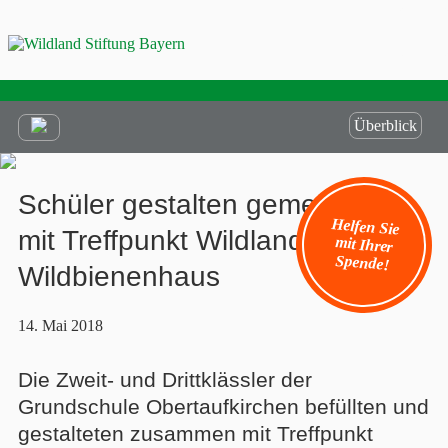
Überblick
Schüler gestalten gemeinsam
Helfen Sie
mit Ihrer
mit Treffpunkt Wildland ein
Spende!
Wildbienenhaus
14. Mai 2018
Die Zweit- und Drittklässler der
Grundschule Obertaufkirchen befüllten und
gestalteten zusammen mit Treffpunkt