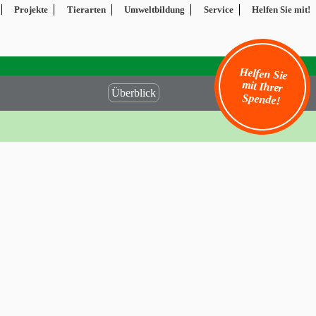
Projekte
Tierarten
Umweltbildung
Service
Helfen Sie mit!
Helfen Sie
mit Ihrer
Überblick
Spende!