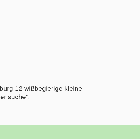
urg 12 wißbegierige kleine
rensuche“.