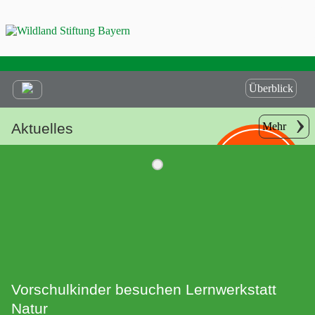
Überblick
Aktuelles
Mehr
Helfen Sie
mit Ihrer
Spende!
Vorschulkinder besuchen Lernwerkstatt
Natur