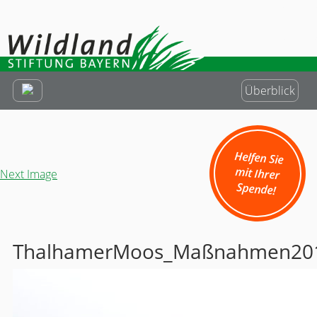
Überblick
Helfen Sie
mit Ihrer
Next Image
Spende!
ThalhamerMoos_Maßnahmen20