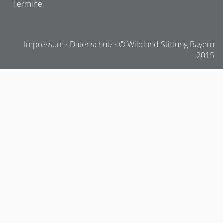
Termine
Impressum
·
Datenschutz
· © Wildland Stiftung Bayern
2015