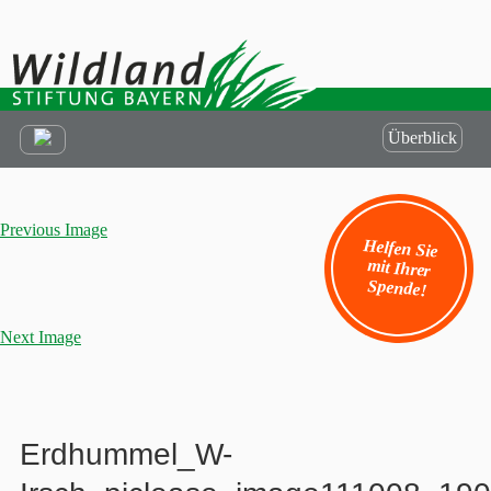
Überblick
Previous Image
Helfen Sie
mit Ihrer
Spende!
Next Image
Erdhummel_W-