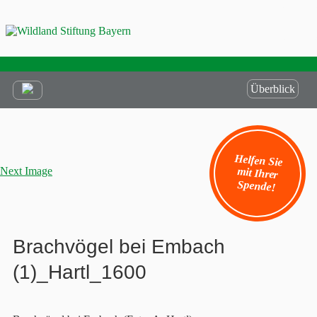
Überblick
Helfen Sie
mit Ihrer
Next Image
Spende!
Brachvögel bei Embach
(1)_Hartl_1600