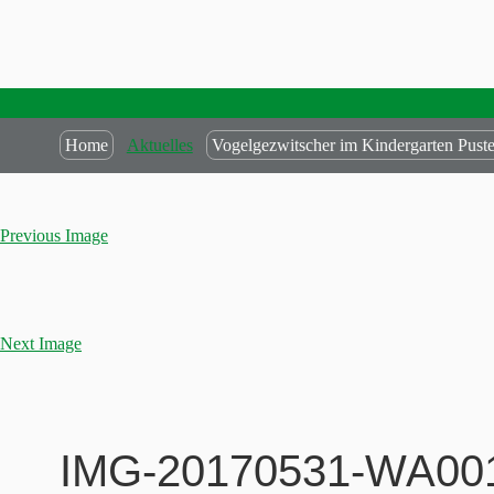
Home
Aktuelles
Vogelgezwitscher im Kindergarten Pust
Previous Image
Next Image
IMG-20170531-WA00