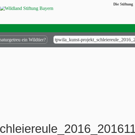
Die Stiftung
aturgetreu ein Wildtier?
tpwila_kunst-projekt_schleiereule_201
_schleiereule_2016_2016