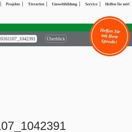
Projekte
Tierarten
Umweltbildung
Service
Helfen Sie mit!
Helfen Sie
mit Ihrer
6_20161107_1042391
Überblick
Spende!
1107_1042391