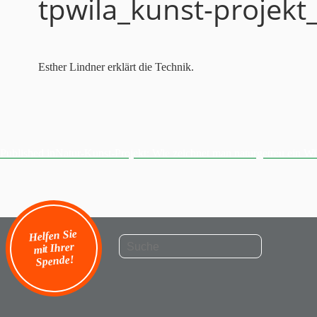
tpwila_kunst-projek
Esther Lindner erklärt die Technik.
Beitragsnavigation
Published in
Natur-Kunst-Projekt: Wie zeichnet man naturgetreu ein Wil
Helfen Sie
mit Ihrer
Spende!