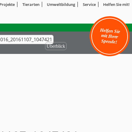
Projekte
Tierarten
Umweltbildung
Service
Helfen Sie mit!
Helfen Sie
mit Ihrer
_2016_20161107_1047421
Spende!
Überblick