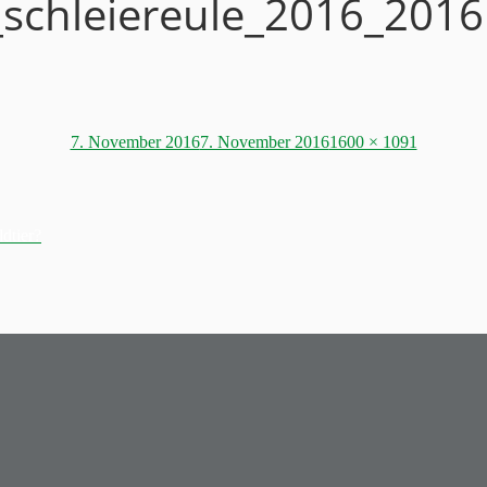
t_schleiereule_2016_20
Posted
Full
7. November 2016
7. November 2016
1600 × 1091
on
size
dtier?