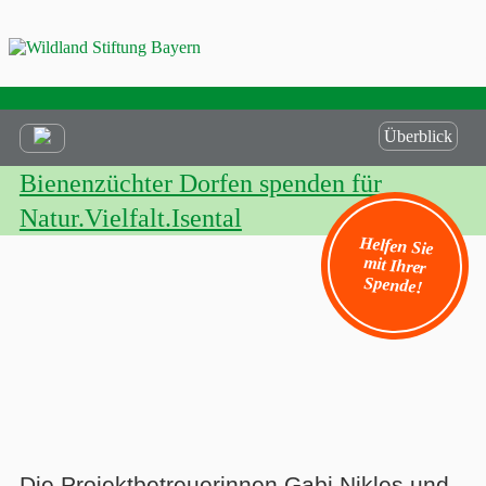
Überblick
Bienenzüchter Dorfen spenden für
Natur.Vielfalt.Isental
Helfen Sie
mit Ihrer
Spende!
Die Projektbetreuerinnen Gabi Nikles und