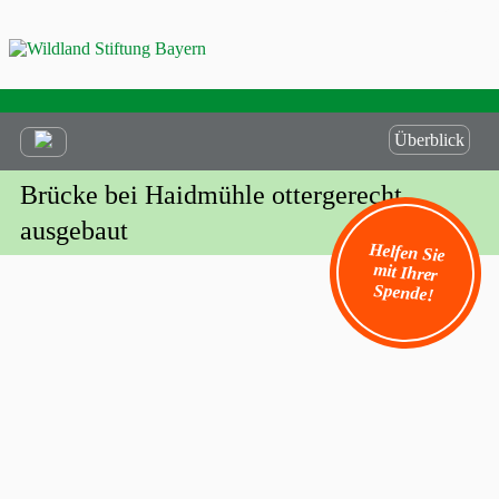
Überblick
Brücke bei Haidmühle ottergerecht
ausgebaut
Helfen Sie
mit Ihrer
Spende!