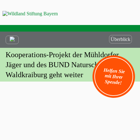
Überblick
Kooperations-Projekt der Mühldorfer
Jäger und des BUND Naturschutz
Helfen Sie
mit Ihrer
Waldkraiburg geht weiter
Spende!