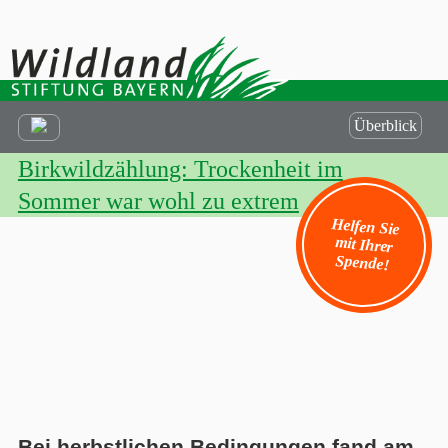
Überblick
Birkwildzählung: Trockenheit im
Sommer war wohl zu extrem
Helfen Sie
mit Ihrer
Spende!
Bei herbstlichen Bedingungen fand am