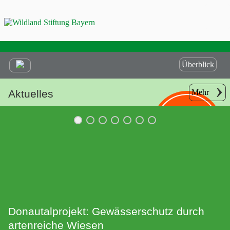
Überblick
Aktuelles
Mehr
Helfen Sie
mit Ihrer
Spende!
Donautalprojekt: Gewässerschutz durch
artenreiche Wiesen