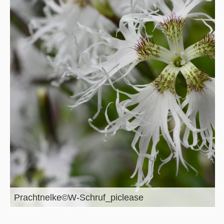
Prachtnelke©W-Schruf_piclease